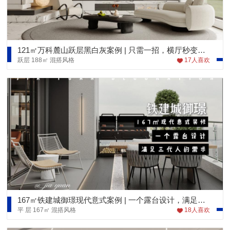
121㎡万科麓山跃层黑白灰案例 | 只需一招，横厅秒变大方厅！
跃层
188㎡
混搭风格
17
人喜欢
167㎡铁建城御璟现代意式案例 | 一个露台设计，满足三代人的需求
平 层
167㎡
混搭风格
18
人喜欢