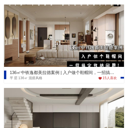
136㎡中铁逸都美拉德案例 | 入户做个鞋帽间，一招搞定收纳问题！
平 层
136㎡
混搭风格
15
人喜欢