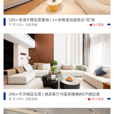
120㎡龙湖天曜实景案例 | 1㎡的角落也能装出“花”来
平 层
120㎡
混搭风格
8
人喜欢
240㎡中天铭廷实景 | 挑高客厅与弧形楼梯的CP感拉满
复 式
240㎡
混搭风格
20
人喜欢