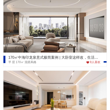
170㎡中海印龙泉意式极简案例 | 大卧室这样改，生活品质再上一个高度
平 层
170㎡
混搭风格
9
人喜欢