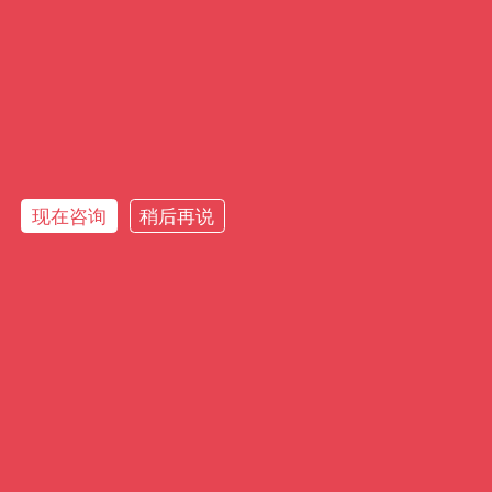
更多案例
MORE CASES
现在咨询
稍后再说
在线咨询
电话咨询
首页
分类
客服
报价