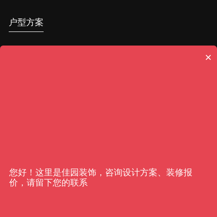
户型方案
一家人的生活，把品质放在首位，既要照顾到小朋友的生活习惯，也注
×
重老人房空间的舒适性，空间为每个人提供不同的情绪价值，让每个角
落都发挥最大作用。
您好！这里是佳园装饰，咨询设计方案、装修报
价，请留下您的联系