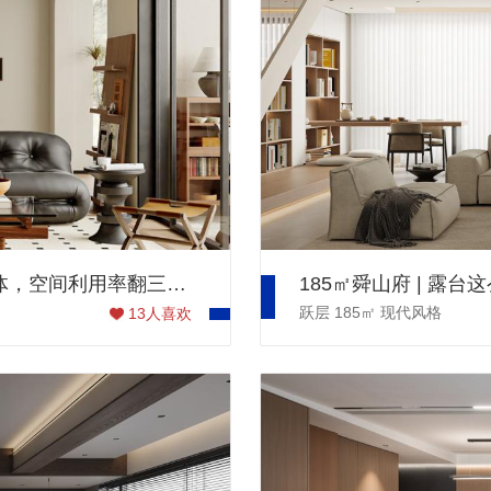
115㎡铁建城御璟中古风案例 | 树屋书卧一体，空间利用率翻三倍！
185㎡舜山府 | 露
跃层
185㎡
现代风格
13
人喜欢