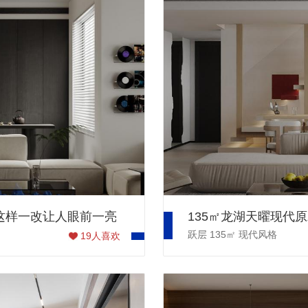
台这样一改让人眼前一亮
135㎡龙湖天曜现代原
跃层
135㎡
现代风格
19
人喜欢