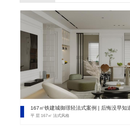
167㎡铁建城御璟轻法式案例 | 后悔没早
平 层
167㎡
法式风格