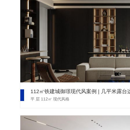
112㎡铁建城御璟现代风案例 | 几平米露
平 层
112㎡
现代风格