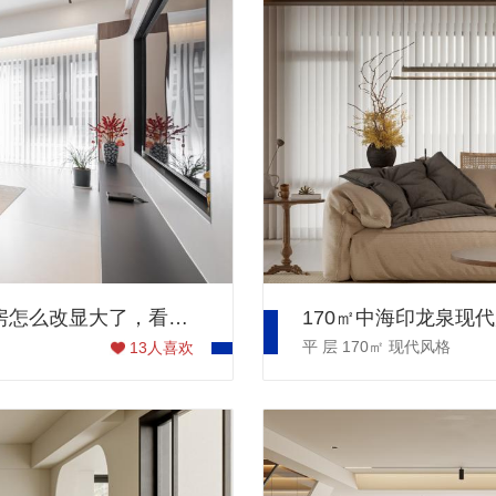
160㎡融创玖境台实景案例 | 别再问我精装房怎么改显大了，看完你就知道！
平 层
170㎡
现代风格
13
人喜欢