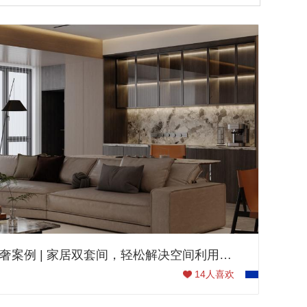
180㎡华润九悦意式轻奢案例 | 家居双套间，轻松解决空间利用问题
14
人喜欢