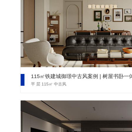
平 层
115㎡
中古风