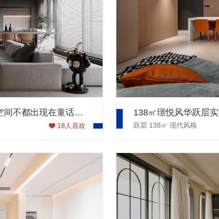
143㎡华润九悦现代跃层案例 | 这样的亲子空间不都出现在童话里吗？
138㎡璟悦风华跃层实
跃层
138㎡
现代风格
18
人喜欢