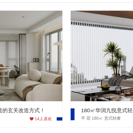
知道的玄关改造方式！
平 层
180㎡
意式轻奢
14
人喜欢