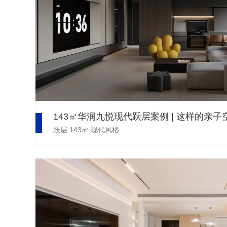
跃层
143㎡
现代风格