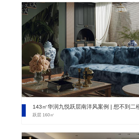
跃层
160㎡