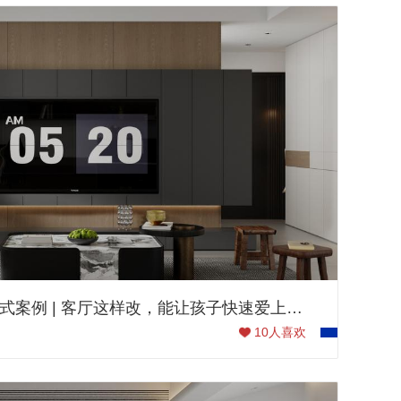
159㎡阅山公馆现代意式案例 | 客厅这样改，能让孩子快速爱上学习！
10
人喜欢