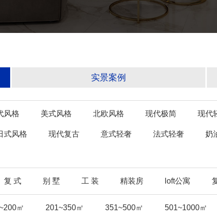
实景案例
代风格
美式风格
北欧风格
现代极简
现代
日式风格
现代复古
意式轻奢
法式轻奢
奶
复 式
别 墅
工 装
精装房
loft公寓
1~200㎡
201~350㎡
351~500㎡
501~1000㎡