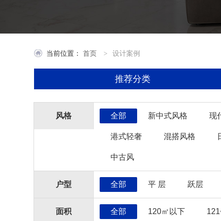
当前位置：
首页
设计案例
>
推荐分类
风格
全部
新中式风格
现
港式轻奢
混搭风格
中古风
户型
全部
平 层
跃层
面积
全部
120㎡以下
12