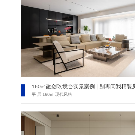
平 层
160㎡
现代风格