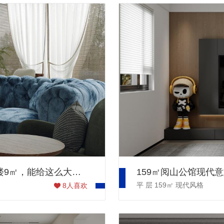
143㎡华润九悦跃层南洋风案例 | 想不到二楼9㎡，能给这么大的惊喜！
平 层
159㎡
现代风格
8
人喜欢