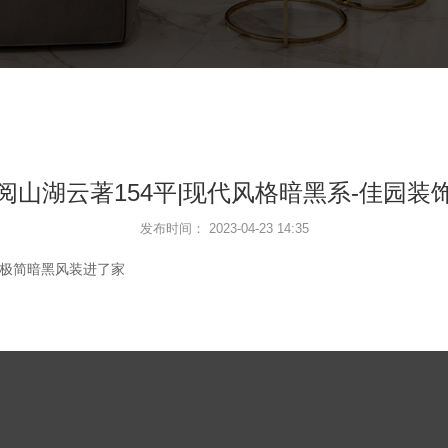
阅山湖云著154平|现代风格暗黑系-佳园装
发布时间： 2023-04-23 14:35
极简暗黑风装进了家