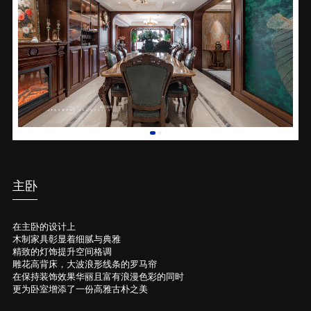
主卧
在主卧的设计上
木制家具彰显着细腻与典雅
精致的灯饰提升空间格调
雕花高背床，大波浪形线条的罗马帘
在保持装饰效果华丽且富有浪漫色彩的同时
更为卧室增添了一份高雅古朴之美